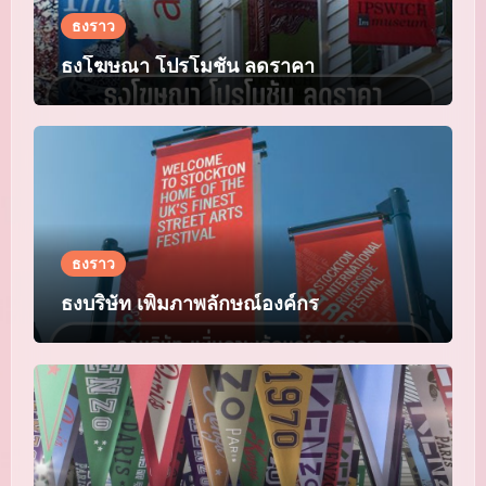
ธงราว
ธงโฆษณา โปรโมชัน ลดราคา
ธงราว
ธงบริษัท เพิ่มภาพลักษณ์องค์กร