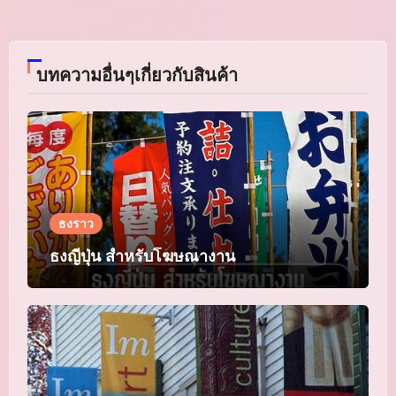
บทความอื่นๆเกี่ยวกับสินค้า
ธงราว
ธงญี่ปุ่น สำหรับโฆษณางาน